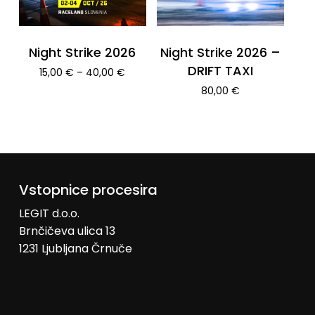
Night Strike 2026
Night Strike 2026 –
DRIFT TAXI
Cenovni
15,00
€
–
40,00
€
razpon:
80,00
€
od
15,00 €
do
40,00 €
Vstopnice procesira
LEGIT d.o.o.
Brnčičeva ulica 13
1231 Ljubljana Črnuče