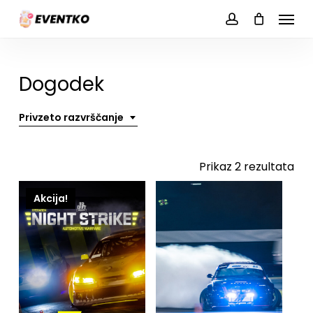
Skip
Menu
to
account
main
content
Dogodek
Privzeto razvrščanje
Prikaz 2 rezultata
Akcija!