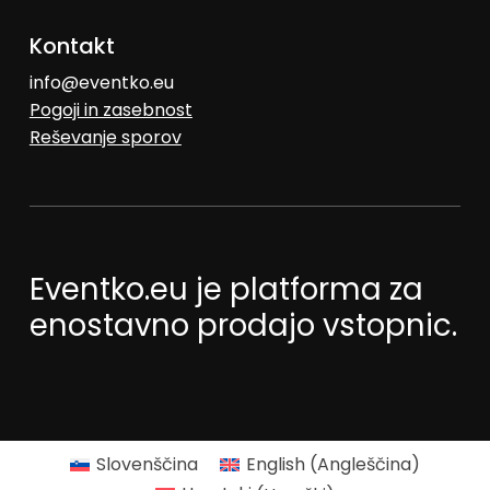
Kontakt
info@eventko.eu
Pogoji in zasebnost
Reševanje sporov
Eventko.eu je platforma za
enostavno prodajo vstopnic.
Slovenščina
English
(
Angleščina
)